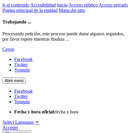
Ir al contenido
Accesibilidad
Inicio
Acceso público
Acceso privado
Pagina principal de la entidad
Mapa del sitio
Trabajando ...
Procesando petición, este proceso puede durar algunos segundos,
por favor espere mientras finaliza ...
Cerrar
Facebook
Twitter
Youtube
Abrir menú
Facebook
Twitter
Youtube
Fecha y hora oficial:
fecha y hora
Select Language
▼
Acceder