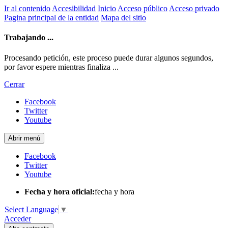
Ir al contenido
Accesibilidad
Inicio
Acceso público
Acceso privado
Pagina principal de la entidad
Mapa del sitio
Trabajando ...
Procesando petición, este proceso puede durar algunos segundos,
por favor espere mientras finaliza ...
Cerrar
Facebook
Twitter
Youtube
Abrir menú
Facebook
Twitter
Youtube
Fecha y hora oficial:
fecha y hora
Select Language
▼
Acceder