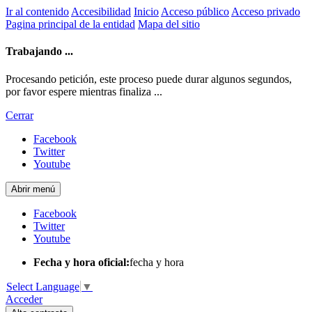
Ir al contenido
Accesibilidad
Inicio
Acceso público
Acceso privado
Pagina principal de la entidad
Mapa del sitio
Trabajando ...
Procesando petición, este proceso puede durar algunos segundos,
por favor espere mientras finaliza ...
Cerrar
Facebook
Twitter
Youtube
Abrir menú
Facebook
Twitter
Youtube
Fecha y hora oficial:
fecha y hora
Select Language
▼
Acceder