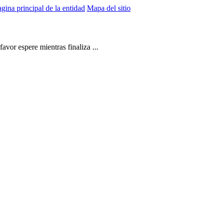
gina principal de la entidad
Mapa del sitio
vor espere mientras finaliza ...