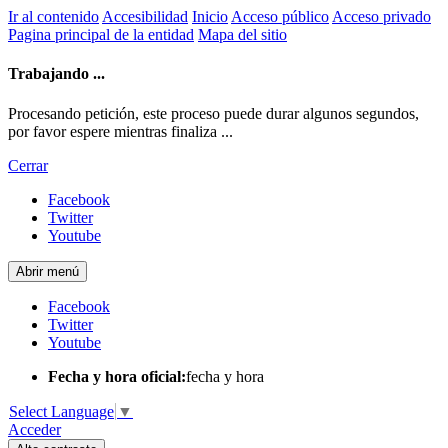
Ir al contenido
Accesibilidad
Inicio
Acceso público
Acceso privado
Pagina principal de la entidad
Mapa del sitio
Trabajando ...
Procesando petición, este proceso puede durar algunos segundos,
por favor espere mientras finaliza ...
Cerrar
Facebook
Twitter
Youtube
Abrir menú
Facebook
Twitter
Youtube
Fecha y hora oficial:
fecha y hora
Select Language
▼
Acceder