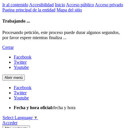
Ir al contenido
Accesibilidad
Inicio
Acceso público
Acceso privado
Pagina principal de la entidad
Mapa del sitio
Trabajando ...
Procesando petición, este proceso puede durar algunos segundos,
por favor espere mientras finaliza ...
Cerrar
Facebook
Twitter
Youtube
Abrir menú
Facebook
Twitter
Youtube
Fecha y hora oficial:
fecha y hora
Select Language
▼
Acceder